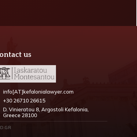
ontact us
info[AT]kefalonialawyer.com
+30 26710 26615
D. Vinieratou 8, Argostoli Kefalonia,
Greece 28100
D.GR