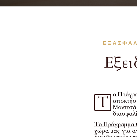
ΕΞΑΣΦΑΛ
Εξει
ο Πρόγρ
Τ
αποκτήσο
Μοντεσάν
διασφαλί
Το Πρόγραμμα 
χώρα μας για αγ