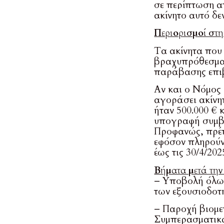
σε περίπτωση απ
ακίνητο αυτό δε
Περιορισμοί στη
Τα ακίνητα που
βραχυπρόθεσμα 
παράβασης επιβ
Αν και ο Νόμος 
αγοράσει ακίνη
ήταν 500.000 € 
υπογραφή συμβο
Προφανώς, πρέπε
εφόσον πληρούν
έως τις 30/4/202
Βήματα μετά την
– Υποβολή όλων
των εξουσιοδοτ
– Παροχή βιομε
Συμπερασματικά,