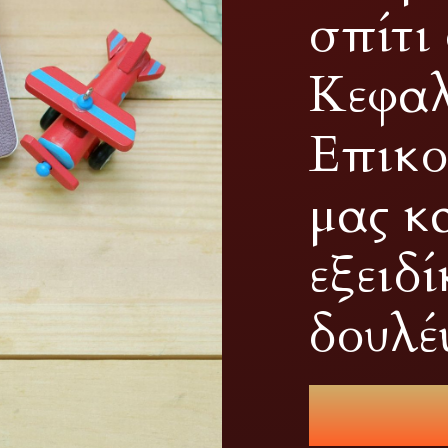
σπίτι
Κεφαλ
Επικο
μας κ
εξειδ
δουλέ