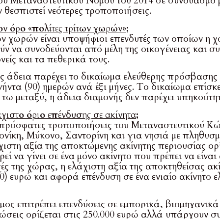
ου Μεταναστευτικού Νόμου του 2014 σε συνδυασμό μ
ν θεσπιστεί νεότερες τροποποιήσεις.
τον όρο «πολίτες τρίτων χωρών»;
ων χωρών είναι υποψήφιοι επενδυτές των οποίων η 
ν να συνοδεύονται από μέλη της οικογένειας και συ
νείς και τα πεθερικά τους.
ς άδεια παρέχει το δικαίωμα ελεύθερης πρόσβασης 
νήντα (90) ημερών ανά έξι μήνες. Το δικαίωμα επίσκ
 τω μεταξύ, η άδεια διαμονής δεν παρέχει υπηκοότη
άχιστο όριο επένδυσης σε ακίνητα;
 πρόσφατες τροποποιήσεις του Μεταναστευτικού Κώδ
νίκη, Μύκονο, Σαντορίνη και για νησιά με πληθυσμ
χιστη αξία της αποκτώμενης ακίνητης περιουσίας ορί
εί να γίνει σε ένα μόνο ακίνητο που πρέπει να είνα
χές της χώρας, η ελάχιστη αξία της αποκτηθείσας ακ
00) ευρώ και αφορά επένδυση σε ένα ενιαίο ακίνητο
ος επιτρέπει επενδύσεις σε εμπορικά, βιομηχανικά 
τώσεις ορίζεται στις 250.000 ευρώ αλλά υπάρχουν 