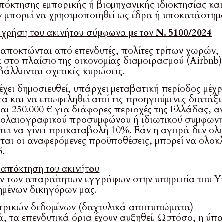
όκτησης εμπορικής ή βιομηχανικής ιδιοκτησίας και 
ν μπορεί να χρησιμοποιηθεί ως έδρα ή υποκατάστημ
 χρήση του ακινήτου σύμφωνα με τον Ν. 5100/2024
 αποκτώνται από επενδυτές, πολίτες τρίτων χωρών,
στο πλαίσιο της οικονομίας διαμοιρασμού (Airbnb)
άλλονται σχετικές κυρώσεις.
έχει δημοσιευθεί, υπάρχει μεταβατική περίοδος μέχρ
τα και να επωφεληθεί από τις προηγούμενες διατάξε
και 250.000 € για διάφορες περιοχές της Ελλάδας, αν
λαιογραφικού προσυμφώνου ή ιδιωτικού συμφωνητικ
ι να γίνει προκαταβολή 10%. Εάν η αγορά δεν ολοκ
ται οι αναφερόμενες προϋποθέσεις, μπορεί να ολοκλ
5.
 απόκτηση του ακινήτου
 των απαραίτητων εγγράφων στην υπηρεσία του Υ
ημένων δικηγόρων μας.
τρικών δεδομένων (δαχτυλικά αποτυπώματα)
 τα επενδυτικά όρια έχουν αυξηθεί. Ωστόσο, η ύπα