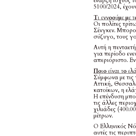
έναρξη ισχύος τ
5100/2024, έχου
Τι εννοούμε με 
Οι πολίτες τρίτ
Σένγκεν. Μπορού
σύζυγο, τους γο
Αυτή η πενταετή
για περίοδο ενε
απεριόριστο. Εν
Ποιο είναι το ελ
Σύμφωνα με τις
Αττική, Θεσσαλο
κατοίκων, η ελά
Η επένδυση μπορ
τις άλλες περιο
χιλιάδες (400.0
μέτρων.
Ο Ελληνικός Νόμ
αυτές τις περιπ